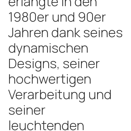
seiner
leuchtenden
Farbkombinationen
weltweit
Kultstatus.
Strickpullover sind das Highlight der Kollektionen von
Carlo Colucci. Der einzigartige Stil wird durch
besondere Muster, Strukturen und Farben
hervorgehoben. Nur zwei Maschinentypen können
einzigartige 3D-Strickwaren herstellen: Zum einen
die Maschine des japanischen Unternehmens
Shima Seiki und zum anderen die des deutschen
Herstellers Stoll.
Der Designer programmiert mit einer speziellen
Software das entsprechende Muster und stellt die
Maschine entsprechend ein. Je mehr Farben es
gibt, desto komplexer wird der Prozess. Das
Verweben der Fäden, ihre Überlappung und der 3D-
Effekt sind sehr komplex. Selbst ein erfahrener
Strickdesigner benötigt mehrere Tage für die
Programmierung, und die Maschinen brauchen