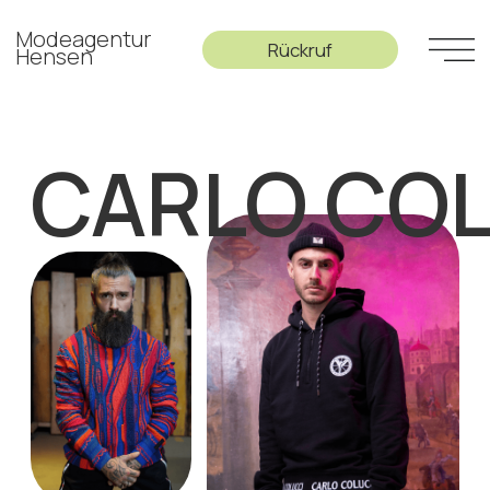
Modeagentur
Rückruf
Hensen
CARLO COLUCC