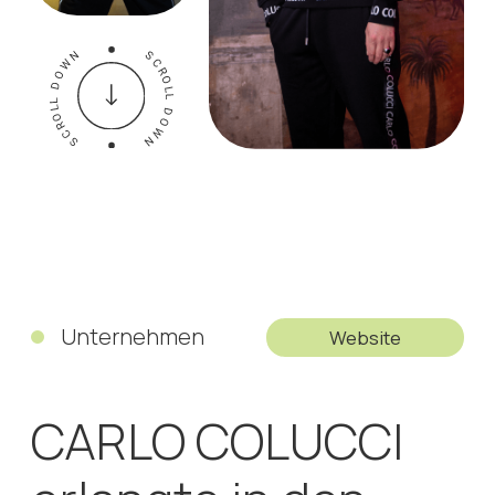
Unternehmen
Website
CARLO COLUCCI
erlangte in den
1980er und 90er
Jahren dank seines
dynamischen
Designs, seiner
hochwertigen
Verarbeitung und