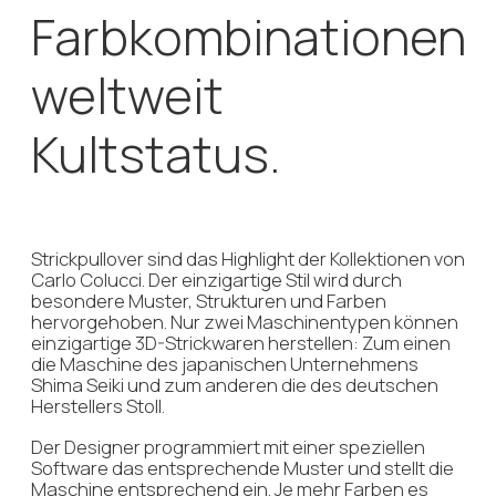
weitere drei bis vier Stunden, um die Vorderseite
eines auf diese Weise hergestellten Pullovers zu
stricken. Aufgrund der besonderen Anforderungen
werden auch spezielle Garne benötigt.
Allerdings sind nur wenige Garnhersteller in der
Lage, mehrfarbige Garne zu produzieren, da das
Rohmaterial zeitaufwendig zu spinnen und nur
schwer auf Vorrat zu produzieren ist. Der Aufwand,
der für die Herstellung individueller Strickwaren
betrieben wird, unterstreicht den Anspruch an
Qualität und Einzigartigkeit. CARLO COLUCCI stellt
Herren-, Damen- und Kinderbekleidung sowie
Accessoires, Taschen, Unterwäsche und Schuhe
her.
Möchten Sie selbst mit
uns in Kontakt treten?
+49 151 227 130 42
info@agenturhensen.com