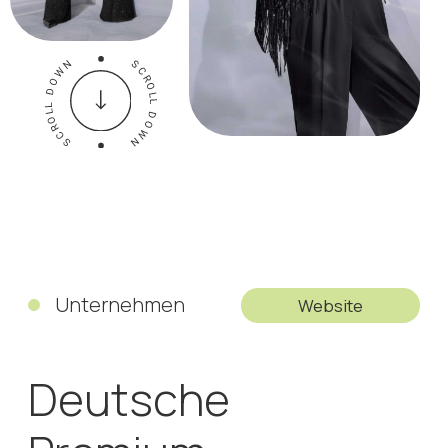
Unternehmen
Website
Deutsche
Premium-
Damenmodemarke,
gegründet 1973
Kollektion für die moderne Frau: sanfte Romantik
und klassische Eleganz. Schlichte Prints,
detailreicher Jersey, leuchtende Farben und
kristallklare Innendetails.